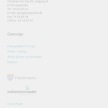
Christian X’s Vej 39, indgang A
6100 Haderslev
Tlf. 74 34 34 34
E-mail: plan@haderslev.dk
Fax 74 34 00 34
CVR.nr. 29 18 97 57
Genveje
Hvad gælder for mig?
Planer i høring
Andre planer og strategier
Kolofon
COWI PLAN