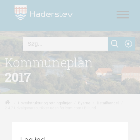
Kommuneplan
2017
/
/
/
/
Hovedstruktur og retningslinjer
Byerne
Detailhandel
2.4.7 Udvalgsvarebutikker uden for bymidten i Billund