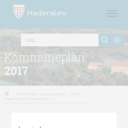
Kommuneplan
2017
/
/
/
Hovedstruktur og retningslinjer
Klima
/
Tilpasning til klimaændringer
7.2.3 Minimumskoter for byggeri - Haderslev Kommune