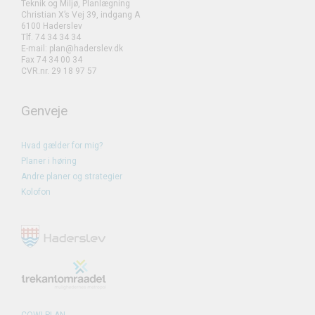
Teknik og Miljø, Planlægning
Christian X’s Vej 39, indgang A
6100 Haderslev
Tlf. 74 34 34 34
E-mail: plan@haderslev.dk
Fax 74 34 00 34
CVR.nr. 29 18 97 57
Genveje
Hvad gælder for mig?
Planer i høring
Andre planer og strategier
Kolofon
COWI PLAN