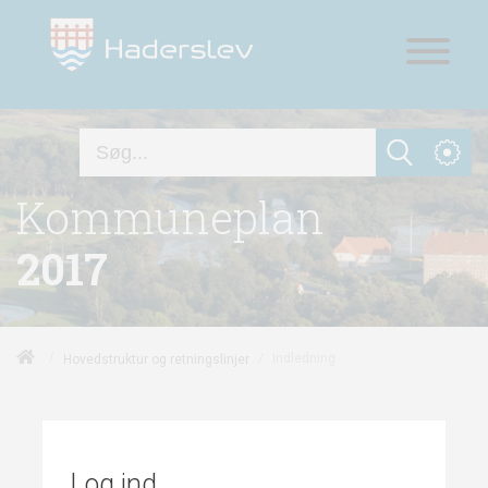
Kommuneplan
2017
/
/
Indledning
Hovedstruktur og retningslinjer
Log ind