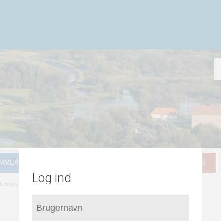
MMER FOR LOKALPLANLÆGNING
HVAD GÆLDER FOR MIG
Log ind
/
Kultur
luftsliv