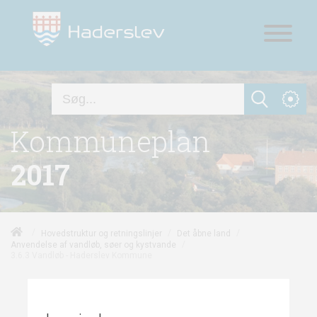
Kommuneplan
2017
/
/
/
Hovedstruktur og retningslinjer
Det åbne land
/
Anvendelse af vandløb, søer og kystvande
3.6.3 Vandløb - Haderslev Kommune