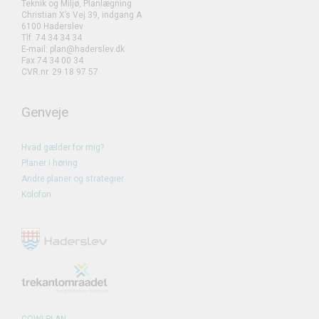
Teknik og Miljø, Planlægning
Christian X’s Vej 39, indgang A
6100 Haderslev
Tlf. 74 34 34 34
E-mail: plan@haderslev.dk
Fax 74 34 00 34
CVR.nr. 29 18 97 57
Genveje
Hvad gælder for mig?
Planer i høring
Andre planer og strategier
Kolofon
COWI PLAN