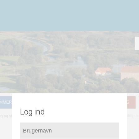
MMER FOR LOKALPLANLÆGNING
HVAD GÆLDER FOR MIG
Log ind
/
/
5.6.1.1 Højspændningsa
æg og støj
Højspændingsanlæg og antennemaster