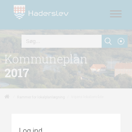
Kommuneplan
2017
/
/
Vojens lokalområde
Rammer for lokalplanlægning
Log ind