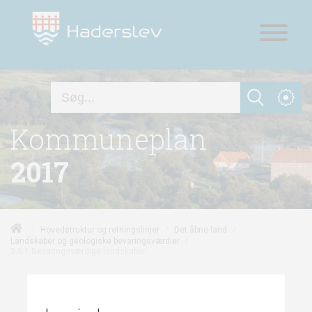
Kommuneplan
2017
/
/
/
Hovedstruktur og retningslinjer
Det åbne land
/
Landskaber og geologiske bevaringsværdier
3.5.1 Bevaringsværdige landskaber