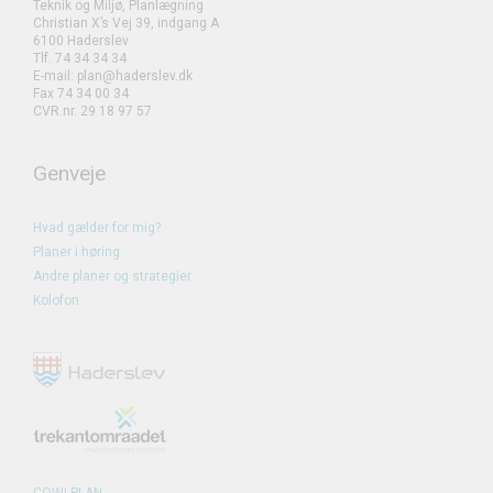
Teknik og Miljø, Planlægning
Christian X’s Vej 39, indgang A
6100 Haderslev
Tlf. 74 34 34 34
E-mail: plan@haderslev.dk
Fax 74 34 00 34
CVR.nr. 29 18 97 57
Genveje
Hvad gælder for mig?
Planer i høring
Andre planer og strategier
Kolofon
COWI PLAN