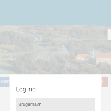
MMER FOR LOKALPLANLÆGNING
HVAD GÆLDER FOR MIG
Log ind