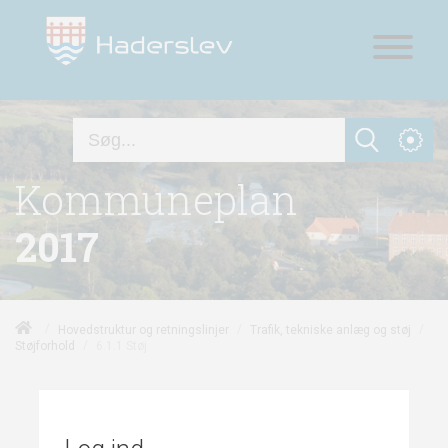
Kommuneplan
2017
/
/
/
Hovedstruktur og retningslinjer
Trafik, tekniske anlæg og støj
/
6.1.1 Støj
Støjforhold