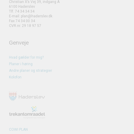
Christian X’s Vej 39, indgang A
6100 Haderslev
Tlf. 74 34 34 34
E-mail: plan@haderslev.dk
Fax 74 34 00 34
CVR.nr. 29 18 97 57
Genveje
Hvad gælder for mig?
Planer i høring
Andre planer og strategier
Kolofon
COWI PLAN